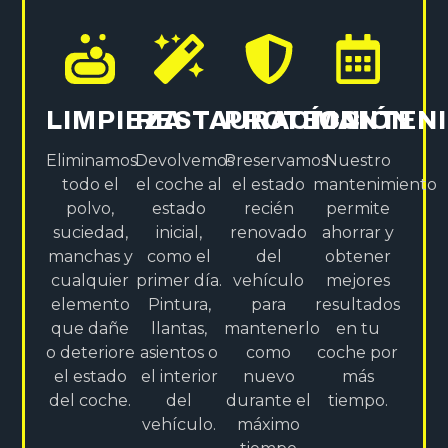
LIMPIEZA
RESTAURACÍON
PROTECCIÓN
MANTENI
Eliminamos
Devolvemos
Preservamos
Nuestro
todo el
el coche al
el estado
mantenimiento
polvo,
estado
recién
permite
suciedad,
inicial,
renovado
ahorrar y
manchas y
como el
del
obtener
cualquier
primer día.
vehículo
mejores
elemento
Pintura,
para
resultados
que dañe
llantas,
mantenerlo
en tu
o deteriore
asientos o
como
coche por
el estado
el interior
nuevo
más
del coche.
del
durante el
tiempo.
vehículo.
máximo